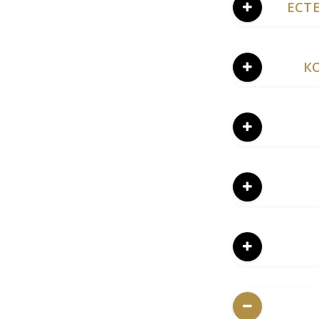
ЕСТ
К