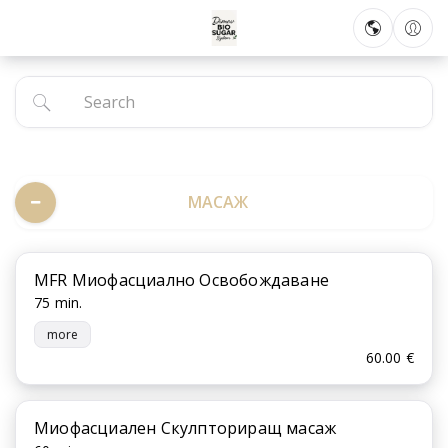
МАСАЖ
MFR Миофасциално Освобождаване
75 min.
more
60.00 €
Миофасциален Скулпториращ масаж