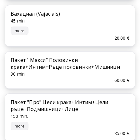
Вахациал (Vajacials)
45 min.
more
20.00 €
Пакет ''Макси" Половинки
крака+Интим+Ръце половинки+Мишници
90 min.
60.00 €
Пакет "Про" Цели крака+Интим+Цели
ръце+Подмишници+Лице
150 min.
more
85.00 €