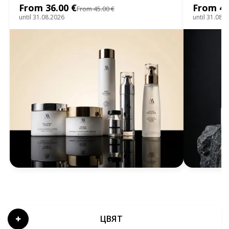
From 36.00 €
From 40
From 45.00 €
until 31.08.2026
until 31.08.
ЦВЯТ