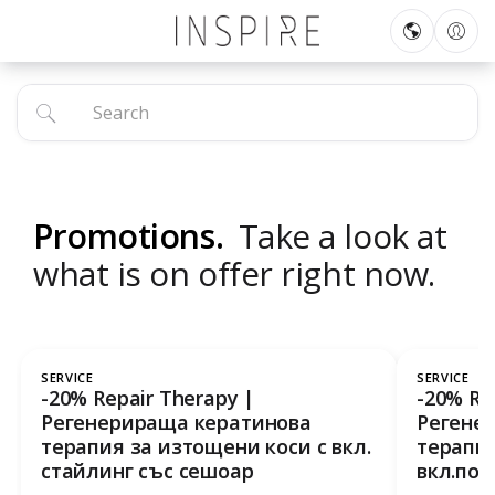
Promotions.
Take a look at
what is on offer right now.
SERVICE
SERVICE
-20% Repair Therapy |
-20% Re
Регенерираща кератинова
Регене
терапия за изтощени коси с вкл.
терапия
стайлинг със сешоар
вкл.под