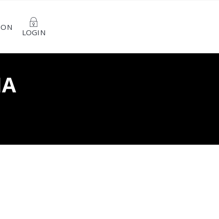
ION
LOGIN
НА