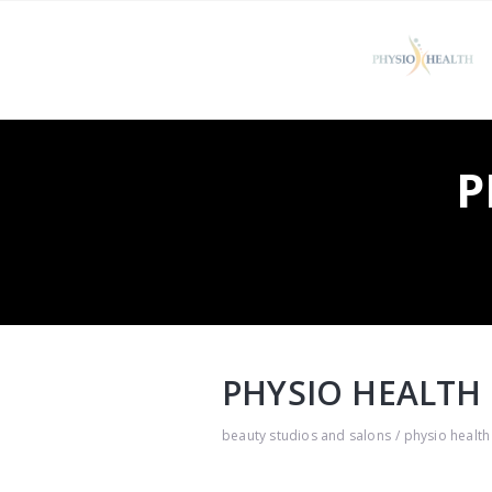
P
PHYSIO HEALTH 
beauty studios and salons
physio health