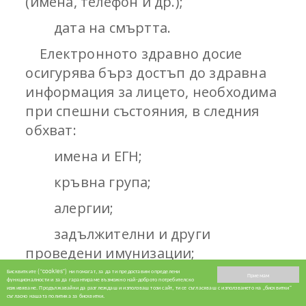
(имена, телефон и др.);
дата на смъртта.
Електронното здравно досие
осигурява бърз достъп до здравна
информация за лицето, необходима
при спешни състояния, в следния
обхват:
имена и ЕГН;
кръвна група;
алергии;
задължителни и други
проведени имунизации;
Бисквитките (“cookies”) ни помагат, за да ти предоставим определени
прекарани остри инфекциозни
Приемам
функционалности и за да гарантираме възможно най-доброто потребителско
изживяване. Продължавайки да разглеждаш и използваш този сайт, ти се съгласяваш с използването на „бисквитки“
заболявания;
съгласно нашата политика за бисквитки.