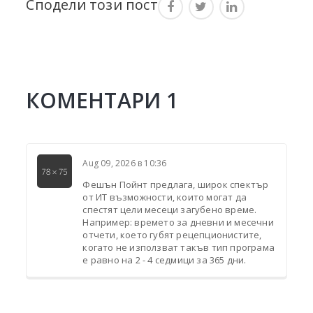
Сподели този пост
КОМЕНТАРИ
1
Aug 09, 2026 в 10:36
Фешън Пойнт предлага, широк спектър
от ИТ възможности, които могат да
спестят цели месеци загубено време.
Например: времето за дневни и месечни
отчети, което губят рецепционистите,
когато не използват такъв тип програма
е равно на 2 - 4 седмици за 365 дни.